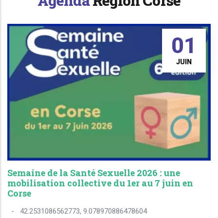
Agenda
Région Corse
01
JUIN
Semaine de la Santé Sexuelle 2026 : une
mobilisation collective du 1er au 7 juin en
Corse
-
42.2531086562773, 9.078970886478604