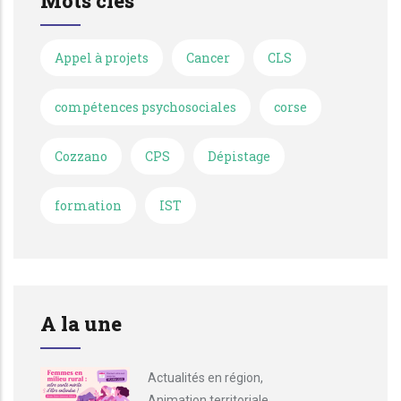
Mots clés
Appel à projets
Cancer
CLS
compétences psychosociales
corse
Cozzano
CPS
Dépistage
formation
IST
A la une
Actualités en région
,
Animation territoriale
,