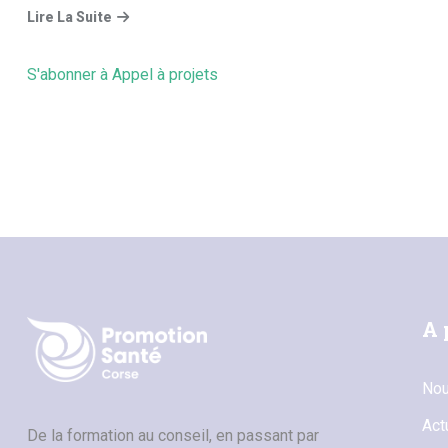
Lire La Suite
S'abonner à Appel à projets
A 
Nou
Act
De la formation au conseil, en passant par