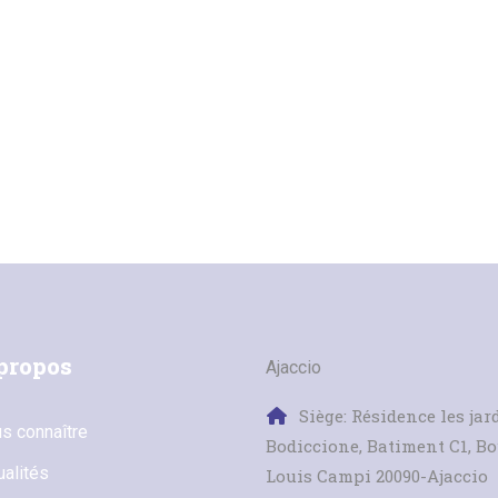
propos
Ajaccio
Siège: Résidence les jar
s connaître
Bodiccione, Batiment C1, B
ualités
Louis Campi 20090-Ajaccio