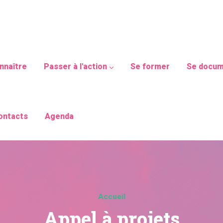
avigation
nnaître
Passer à l'action
Se former
Se docum
ontacts
Agenda
Accueil
Appel à projets