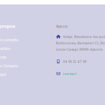
propos
Ajaccio
Siège: Résidence les jar
s connaître
Bodiccione, Batiment C1, B
ualités
Louis Campi 20090-Ajaccio
enda
04 95 21 47 99
to Contacts
contact
tact