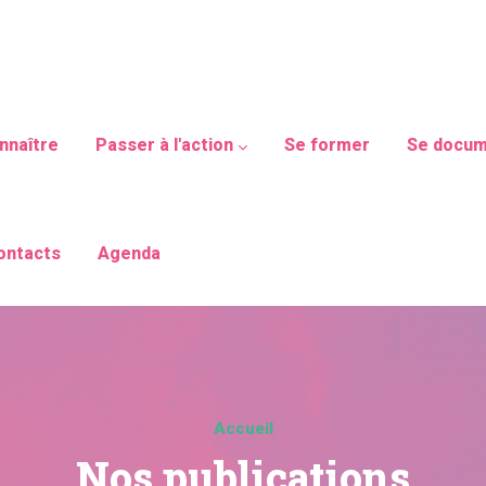
avigation
nnaître
Passer à l'action
Se former
Se docum
ontacts
Agenda
Accueil
Nos publications