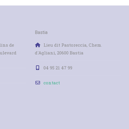
Bastia
dins de
Lieu dit Pastoreccia, Chem.
oulevard
d'Agliani, 20600 Bastia
04 95 21 47 99
contact