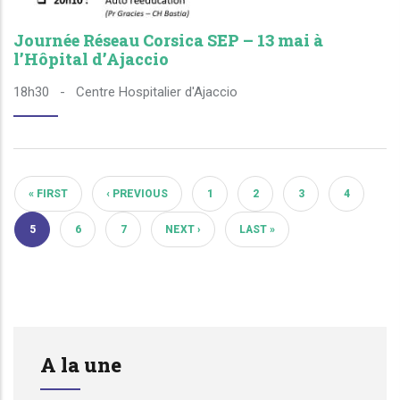
Journée Réseau Corsica SEP – 13 mai à
l’Hôpital d’Ajaccio
18h30
-
Centre Hospitalier d'Ajaccio
« FIRST
‹ PREVIOUS
1
2
3
4
PREMIÈRE PAGE
PAGE PRÉCÉDENTE
PAGE
PAGE
PAGE
PAGE
5
6
7
NEXT ›
LAST »
PAGE COURANTE
PAGE
PAGE
PAGE SUIVANTE
DERNIÈRE PAGE
A la une