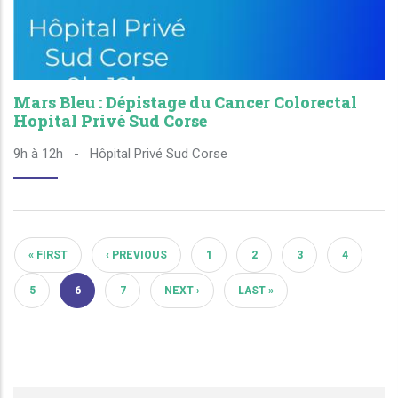
Mars Bleu : Dépistage du Cancer Colorectal
Hopital Privé Sud Corse
9h à 12h
-
Hôpital Privé Sud Corse
« FIRST
‹ PREVIOUS
1
2
3
4
PREMIÈRE PAGE
PAGE PRÉCÉDENTE
PAGE
PAGE
PAGE
PAGE
5
6
7
NEXT ›
LAST »
PAGE
PAGE COURANTE
PAGE
PAGE SUIVANTE
DERNIÈRE PAGE