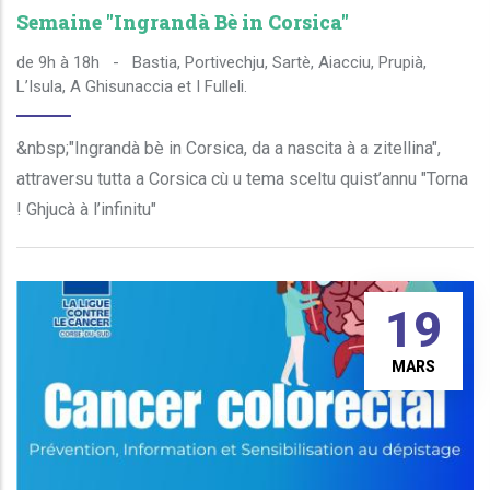
Semaine "Ingrandà Bè in Corsica"
de 9h à 18h
-
Bastia, Portivechju, Sartè, Aiacciu, Prupià,
L’Isula, A Ghisunaccia et I Fulleli.
&nbsp;"Ingrandà bè in Corsica, da a nascita à a zitellina",
attraversu tutta a Corsica cù u tema sceltu quist’annu "Torna
! Ghjucà à l’infinitu"
19
MARS